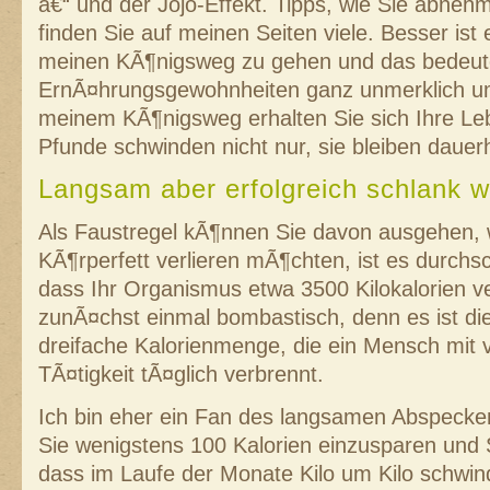
â€“ und der Jojo-Effekt. Tipps, wie Sie abneh
finden Sie auf meinen Seiten viele. Besser ist 
meinen KÃ¶nigsweg zu gehen und das bedeute
ErnÃ¤hrungsgewohnheiten ganz unmerklich um
meinem KÃ¶nigsweg erhalten Sie sich Ihre Le
Pfunde schwinden nicht nur, sie bleiben dauer
Langsam aber erfolgreich schlank 
Als Faustregel kÃ¶nnen Sie davon ausgehen, 
KÃ¶rperfett verlieren mÃ¶chten, ist es durchsc
dass Ihr Organismus etwa 3500 Kilokalorien ve
zunÃ¤chst einmal bombastisch, denn es ist die
dreifache Kalorienmenge, die ein Mensch mit 
TÃ¤tigkeit tÃ¤glich verbrennt.
Ich bin eher ein Fan des langsamen Abspecke
Sie wenigstens 100 Kalorien einzusparen und
dass im Laufe der Monate Kilo um Kilo schwin