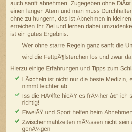
auch sanft abnehmen. Zugegeben ohne DiÃ¤t 
einen langen Atem und man muss Durchhalt
ohne zu hungern, das ist Abnehmen in kleinen 
erreichen Ihr Ziel und lernen dabei umzuden
ist ein gutes Ergebnis.
Wer ohne starre Regeln ganz sanft die U
wird die FettpÃ¶lsterchen los und zwar da
Hierzu einige Erfahrungen und Tipps zum Sch
LÃ¤cheln ist nicht nur die beste Medizin, 
nimmt leichter ab
Iss die HÃ¤lfte hieÃŸ es frÃ¼her â€“ ich 
richtig!
EiweiÃŸ und Sport helfen beim Abnehme
Zwischenmahlzeiten mÃ¼ssen nicht sein â
genÃ¼gen