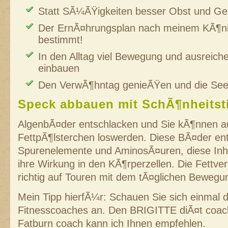
Statt SÃ¼ÃŸigkeiten besser Obst und 
Der ErnÃ¤hrungsplan nach meinem KÃ¶nig
bestimmt!
In den Alltag viel Bewegung und ausreich
einbauen
Den VerwÃ¶hntag genieÃŸen und die See
Speck abbauen mit SchÃ¶nheitst
AlgenbÃ¤der entschlacken und Sie kÃ¶nnen a
FettpÃ¶lsterchen loswerden. Diese BÃ¤der ent
Spurenelemente und AminosÃ¤uren, diese Inha
ihre Wirkung in den KÃ¶rperzellen. Die Fettv
richtig auf Touren mit dem tÃ¤glichen Beweg
Mein Tipp hierfÃ¼r: Schauen Sie sich einmal 
Fitnesscoaches an. Den BRIGITTE diÃ¤t coa
Fatburn coach kann ich Ihnen empfehlen.