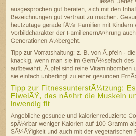
lesen. Jeder 
ausgesprochen gut beraten, sich mit den Inhal
Bezeichnungen gut vertraut zu machen. Gesu
heutzutage gerade fÃ¼r Familien mit Kindern w
Vorbildcharakter der FamilienernÃ¤hrung auc
Generationen Ã¼bergeht.
Tipp zur Vorratshaltung: z. B. von Ã„pfeln - di
knackig, wenn man sie im GemÃ¼sefach des
aufbewahrt. Ã„pfel sind reine Vitaminbomben
sie einfach unbedingt zu einer gesunden ErnÃ
Tipp zur FitnessunterstÃ¼tzung: Es
EiweiÃŸ, das nÃ¤hrt die Muskeln un
inwendig fit
Angebliche gesunde und kalorienreduzierte Co
spÃ¼rbar weniger Kalorien auf 100 Gramm a
SÃ¼ÃŸigkeit und auch mit der vegetarischen