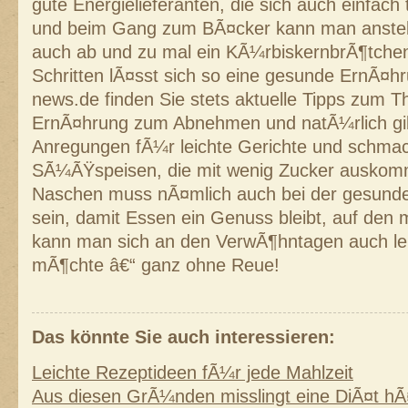
gute Energielieferanten, die sich auch einfach 
und beim Gang zum BÃ¤cker kann man anstel
auch ab und zu mal ein KÃ¼rbiskernbrÃ¶tchen
Schritten lÃ¤sst sich so eine gesunde ErnÃ¤hr
news.de finden Sie stets aktuelle Tipps zum
ErnÃ¤hrung zum Abnehmen und natÃ¼rlich gibt
Anregungen fÃ¼r leichte Gerichte und schma
SÃ¼ÃŸspeisen, die mit wenig Zucker auskom
Naschen muss nÃ¤mlich auch bei der gesunde
sein, damit Essen ein Genuss bleibt, auf den 
kann man sich an den VerwÃ¶hntagen auch le
mÃ¶chte â€“ ganz ohne Reue!
Das könnte Sie auch interessieren:
Leichte Rezeptideen fÃ¼r jede Mahlzeit
Aus diesen GrÃ¼nden misslingt eine DiÃ¤t hÃ