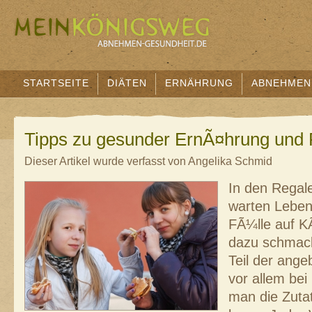
STARTSEITE
DIÄTEN
ERNÄHRUNG
ABNEHMEN
Tipps zu gesunder ErnÃ¤hrung und 
Dieser Artikel wurde verfasst von Angelika Schmid
In den Regal
warten Leben
FÃ¼lle auf K
dazu schmackh
Teil der ang
vor allem bei
man die Zuta