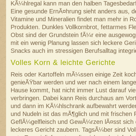
KÃ¼hlregal kann man den halben Tagesbedarf
Eine gesunde ErnÃ¤hrung sieht anders aus, de
Vitamine und Mineralien findet man mehr in Ro
Produkten. Dunkles Vollkornbrot, fettarmes Fle
Obst sind der Grundstein fÃ¼r eine ausgewo
mit ein wenig Planung lassen sich leckere Ge
Snacks auch im stressigen Berufsalltag integri
Volles Korn & leichte Gerichte
Reis oder Kartoffeln mÃ¼ssen einige Zeit koch
genieÃŸbar werden und wer nach einem lange
Hause kommt, hat nicht immer Lust darauf vie
verbringen. Dabei kann Reis durchaus am Vor
und dann im KÃ¼hlschrank aufbewahrt werden 
und Nudeln ist das mÃ¶glich und mit frischen 
GeflÃ¼gelfleisch und GewÃ¼rzen lÃ¤sst sich d
leckeres Gericht zaubern. TagsÃ¼ber sind Vol