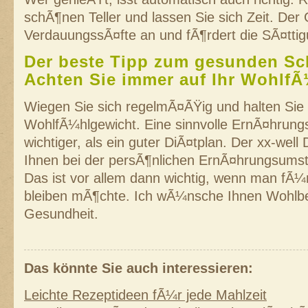
schÃ¶nen Teller und lassen Sie sich Zeit. Der
VerdauungssÃ¤fte an und fÃ¶rdert die SÃ¤ttig
Der beste Tipp zum gesunden Sch
Achten Sie immer auf Ihr Wohlf
Wiegen Sie sich regelmÃ¤ÃŸig und halten Sie 
WohlfÃ¼hlgewicht. Eine sinnvolle ErnÃ¤hrungs
wichtiger, als ein guter DiÃ¤tplan. Der xx-well
Ihnen bei der persÃ¶nlichen ErnÃ¤hrungsumste
Das ist vor allem dann wichtig, wenn man fÃ¼
bleiben mÃ¶chte. Ich wÃ¼nsche Ihnen Wohlbe
Gesundheit.
Das könnte Sie auch interessieren:
Leichte Rezeptideen fÃ¼r jede Mahlzeit