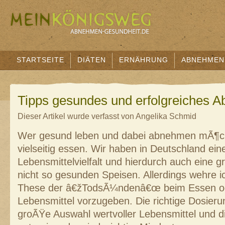
STARTSEITE
DIÄTEN
ERNÄHRUNG
ABNEHMEN
Tipps gesundes und erfolgreiches 
Dieser Artikel wurde verfasst von Angelika Schmid
Wer gesund leben und dabei abnehmen mÃ¶ch
vielseitig essen. Wir haben in Deutschland ei
Lebensmittelvielfalt und hierdurch auch eine 
nicht so gesunden Speisen. Allerdings wehre i
These der â€žTodsÃ¼ndenâ€œ beim Essen od
Lebensmittel vorzugeben. Die richtige Dosieru
groÃŸe Auswahl wertvoller Lebensmittel und d