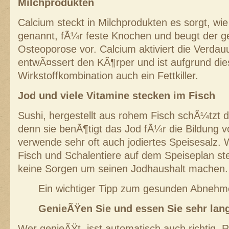
Milchprodukten
Calcium steckt in Milchprodukten es sorgt, wi
genannt, fÃ¼r feste Knochen und beugt der g
Osteoporose vor. Calcium aktiviert die Verd
entwÃ¤ssert den KÃ¶rper und ist aufgrund die
Wirkstoffkombination auch ein Fettkiller.
Jod und viele Vitamine stecken im Fisch
Sushi, hergestellt aus rohem Fisch schÃ¼tzt 
denn sie benÃ¶tigt das Jod fÃ¼r die Bildung 
verwende sehr oft auch jodiertes Speisesalz.
Fisch und Schalentiere auf dem Speiseplan st
keine Sorgen um seinen Jodhaushalt machen.
Ein wichtiger Tipp zum gesunden Abnehm
GenieÃŸen Sie und essen Sie sehr lan
Wer genieÃŸt, isst automatisch auch richtig. R