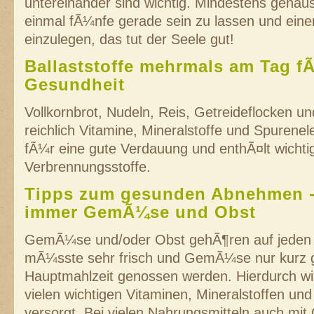
untereinander sind wichtig. Mindestens genauso
einmal fÃ¼nfe gerade sein zu lassen und ein
einzulegen, das tut der Seele gut!
Ballaststoffe mehrmals am Tag f
Gesundheit
Vollkornbrot, Nudeln, Reis, Getreideflocken un
reichlich Vitamine, Mineralstoffe und Spurene
fÃ¼r eine gute Verdauung und enthÃ¤lt wichti
Verbrennungsstoffe.
Tipps zum gesunden Abnehmen - 
immer GemÃ¼se und Obst
GemÃ¼se und/oder Obst gehÃ¶ren auf jeden 
mÃ¼sste sehr frisch und GemÃ¼se nur kurz g
Hauptmahlzeit genossen werden. Hierdurch wi
vielen wichtigen Vitaminen, Mineralstoffen und 
versorgt. Bei vielen Nahrungsmitteln auch mit