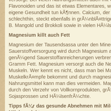
Flavonoiden und das ist etwas Elementares, w
eigene Gesundheit tun kÃ¶nnen. Calcium, de
schlechthin, steckt ebenfalls in grÃ¼nblÃ¤tt
B. Mangold und Brokkoli sowie in vielen HÃ¼l
Magnesium killt auch Fett
Magnesium der Tausendsassa unter den Minera
Sauerstoffversorgung wird durch Magnesium 
genÃ¼gend Sauerstoffanreicherungen verbren
Gramm Fett. Magnesium versorgt auch die Ne
Muskeln. Wer kennt es nicht, dass man bei M
MuskelkrÃ¤mpfe bekommt und durch magnesi
Nahrungsmittel kann man dies vermeiden. Mag
durch den Verzehr von Vollkornprodukten, g
Sojasprossen und HÃ¼lsenfrÃ¼chte.
Tipps fÃ¼r das gesunde Abnehmen mit Mil