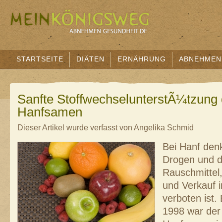
STARTSEITE
DIÄTEN
ERNÄHRUNG
ABNEHMEN
Sanfte StoffwechselunterstÃ¼tzung
Hanfsamen
Dieser Artikel wurde verfasst von Angelika Schmid
Bei Hanf denk
Drogen und da
Rauschmittel,
und Verkauf 
verboten ist.
1998 war de