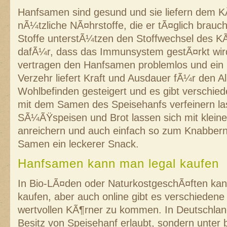
Hanfsamen sind gesund und sie liefern dem KÃ
nÃ¼tzliche NÃ¤hrstoffe, die er tÃ¤glich brauch
Stoffe unterstÃ¼tzen den Stoffwechsel des K
dafÃ¼r, dass das Immunsystem gestÃ¤rkt wird
vertragen den Hanfsamen problemlos und ein
Verzehr liefert Kraft und Ausdauer fÃ¼r den Al
Wohlbefinden gesteigert und es gibt verschied
mit dem Samen des Speisehanfs verfeinern la
SÃ¼ÃŸspeisen und Brot lassen sich mit kle
anreichern und auch einfach so zum Knabbern 
Samen ein leckerer Snack.
Hanfsamen kann man legal kaufen
In Bio-LÃ¤den oder NaturkostgeschÃ¤ften k
kaufen, aber auch online gibt es verschiedene
wertvollen KÃ¶rner zu kommen. In Deutschland 
Besitz von Speisehanf erlaubt, sondern unter