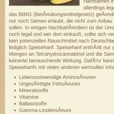
Hanfsamen in
allerdings le
das BtMG (BetÃ¤ubungsmittelgesetz) geÃ¤nde
nur noch Samen erlaubt, die nicht zum Anbau
sollen. In einigen NachbarlÃ¤ndern ist der 
noch legal und wer dort einkauft, sollte sich v
kein potenzielles Rauschmittel nach Deutschl
lediglich Speisehanf. Speisehanf enthÃ¤lt nur
Mengen an Tetrahydrocannabinol und die Sam
keinerlei berauschende Wirkung. DafÃ¼r kan
Speisehanfs mit vielen anderen wertvollen Inha
Lebensnotwendige AminosÃ¤uren
UngesÃ¤ttigte FettsÃ¤uren
Mineralstoffe
Vitamine
Ballaststoffe
Gamma-LinolensÃ¤ure