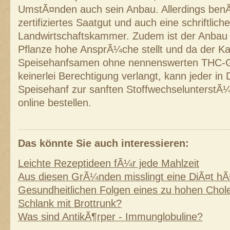
UmstÃ¤nden auch sein Anbau. Allerdings ben
zertifiziertes Saatgut und auch eine schriftlich
Landwirtschaftskammer. Zudem ist der Anbau k
Pflanze hohe AnsprÃ¼che stellt und da der Ka
Speisehanfsamen ohne nennenswerten THC-Geh
keinerlei Berechtigung verlangt, kann jeder in
Speisehanf zur sanften StoffwechselunterstÃ
online bestellen.
Das könnte Sie auch interessieren:
Leichte Rezeptideen fÃ¼r jede Mahlzeit
Aus diesen GrÃ¼nden misslingt eine DiÃ¤t hÃ
Gesundheitlichen Folgen eines zu hohen Chole
Schlank mit Brottrunk?
Was sind AntikÃ¶rper - Immunglobuline?