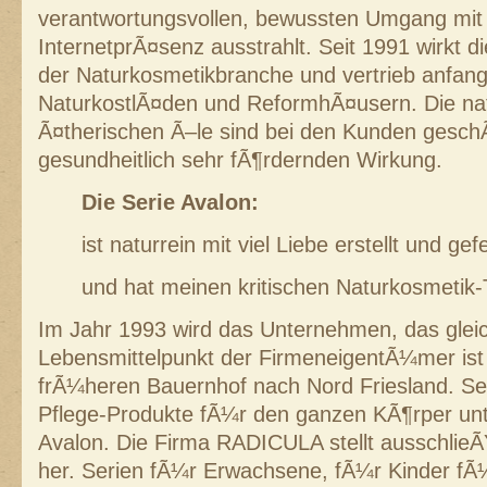
verantwortungsvollen, bewussten Umgang mit 
InternetprÃ¤senz ausstrahlt. Seit 1991 wirkt 
der Naturkosmetikbranche und vertrieb anfang
NaturkostlÃ¤den und ReformhÃ¤usern. Die na
Ã¤therischen Ã–le sind bei den Kunden geschÃ
gesundheitlich sehr fÃ¶rdernden Wirkung.
Die Serie Avalon:
ist naturrein mit viel Liebe erstellt und gefe
und hat meinen kritischen Naturkosmetik
Im Jahr 1993 wird das Unternehmen, das gleic
Lebensmittelpunkt der FirmeneigentÃ¼mer ist 
frÃ¼heren Bauernhof nach Nord Friesland. Sei
Pflege-Produkte fÃ¼r den ganzen KÃ¶rper u
Avalon. Die Firma RADICULA stellt ausschlieÃ
her. Serien fÃ¼r Erwachsene, fÃ¼r Kinder f