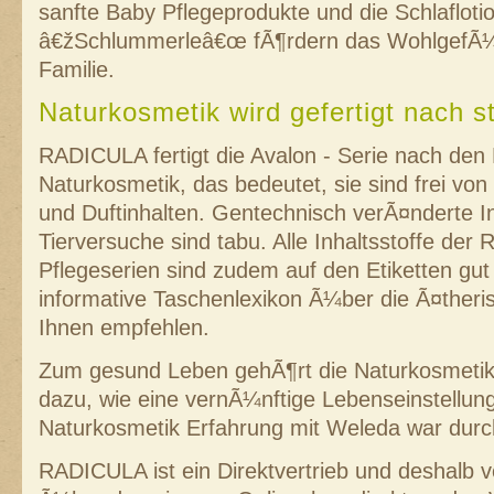
sanfte Baby Pflegeprodukte und die Schlafloti
â€žSchlummerleâ€œ fÃ¶rdern das WohlgefÃ¼
Familie.
Naturkosmetik wird gefertigt nach 
RADICULA fertigt die Avalon - Serie nach den
Naturkosmetik, das bedeutet, sie sind frei vo
und Duftinhalten. Gentechnisch verÃ¤nderte In
Tierversuche sind tabu. Alle Inhaltsstoffe der
Pflegeserien sind zudem auf den Etiketten gut 
informative Taschenlexikon Ã¼ber die Ã¤theri
Ihnen empfehlen.
Zum gesund Leben gehÃ¶rt die Naturkosmetik
dazu, wie eine vernÃ¼nftige Lebenseinstellun
Naturkosmetik Erfahrung mit Weleda war durch
RADICULA ist ein Direktvertrieb und deshalb ve