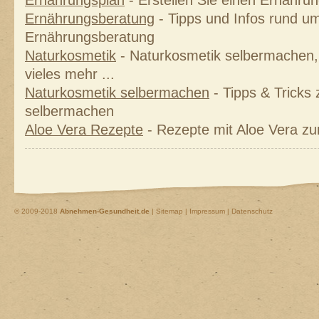
Ernährungsplan
- Erstellen Sie einen Ernährung
Ernährungsberatung
- Tipps und Infos rund um
Ernährungsberatung
Naturkosmetik
- Naturkosmetik selbermachen, 
vieles mehr ...
Naturkosmetik selbermachen
- Tipps & Tricks
selbermachen
Aloe Vera Rezepte
- Rezepte mit Aloe Vera z
© 2009-2018
Abnehmen-Gesundheit.de
|
Sitemap
|
Impressum | Datenschutz