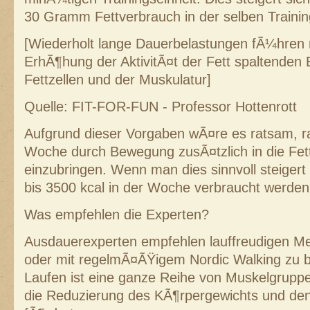
30 Gramm Fettverbrauch in der selben Traini
[Wiederholt lange Dauerbelastungen fÃ¼hren
ErhÃ¶hung der AktivitÃ¤t der Fett spaltenden
Fettzellen und der Muskulatur]
Quelle: FIT-FOR-FUN - Professor Hottenrott
Aufgrund dieser Vorgaben wÃ¤re es ratsam, ra
Woche durch Bewegung zusÃ¤tzlich in die Fe
einzubringen. Wenn man dies sinnvoll steiger
bis 3500 kcal in der Woche verbraucht werden
Was empfehlen die Experten?
Ausdauerexperten empfehlen lauffreudigen M
oder mit regelmÃ¤ÃŸigem Nordic Walking zu 
Laufen ist eine ganze Reihe von Muskelgruppe
die Reduzierung des KÃ¶rpergewichts und de