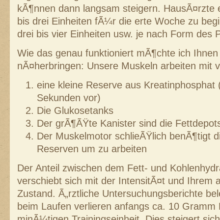
kÃ¶nnen dann langsam steigern. HausÃ¤rzte e
bis drei Einheiten fÃ¼r die erte Woche zu be
drei bis vier Einheiten usw. je nach Form des P
Wie das genau funktioniert mÃ¶chte ich Ihnen 
nÃ¤herbringen: Unsere Muskeln arbeiten mit vi
eine kleine Reserve aus Kreatinphosphat (
Sekunden vor)
Die Glukosetanks
Der grÃ¶ÃŸte Kanister sind die Fettdepo
Der Muskelmotor schlieÃŸlich benÃ¶tigt d
Reserven um zu arbeiten
Der Anteil zwischen dem Fett- und Kohlenhydr
verschiebt sich mit der IntensitÃ¤t und Ihrem 
Zustand. Ã„rztliche Untersuchungsberichte bel
beim Laufen verlieren anfangs ca. 10 Gramm F
minÃ¼tigen Trainingseinheit. Dies steigert sich