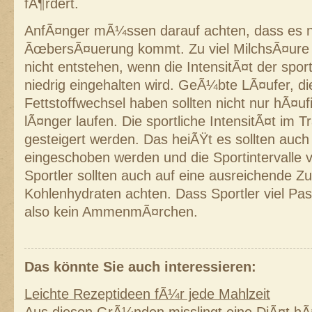
fÃ¶rdert.
AnfÃ¤nger mÃ¼ssen darauf achten, dass es ni
ÃœbersÃ¤uerung kommt. Zu viel MilchsÃ¤ure 
nicht entstehen, wenn die IntensitÃ¤t der spor
niedrig eingehalten wird. GeÃ¼bte LÃ¤ufer, die
Fettstoffwechsel haben sollten nicht nur hÃ¤u
lÃ¤nger laufen. Die sportliche IntensitÃ¤t im Tr
gesteigert werden. Das heiÃŸt es sollten auc
eingeschoben werden und die Sportintervalle 
Sportler sollten auch auf eine ausreichende Z
Kohlenhydraten achten. Dass Sportler viel Past
also kein AmmenmÃ¤rchen.
Das könnte Sie auch interessieren:
Leichte Rezeptideen fÃ¼r jede Mahlzeit