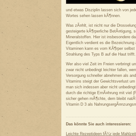
und etwas Disziplin lassen sich von jed
Wortes sehen lassen kÃ¶nnen.
Was zÃ¤hlt, ist nicht nur die Drosselun
gesteigerte kÃ¶rperliche BetÃ¤tigung, 
Mineralstoffen. Hier ist insbesondere d
Eigentlich verdient es die Bezeichnun
Vitaminen kann es vom KÃ¶rper selbst 
Strahlung des Typs B auf die Haut trifft.
Wer also viel Zeit im Freien verbringt
zwar nicht unbedingt leichter fallen, we
Versorgung schneller abnehmen als and
Vitamins steigt der Gewichtsverlust u
man sich indessen aber nicht unbeding
durch die richtige ErnÃ¤hrung mit viel 
sicher gehen mÃ¶chte, dem bleibt natÃ
Vitamin D 3 als NahrungsergÃ¤nzungsmit
Das könnte Sie auch interessieren:
Leichte Rezeptideen fÃ¼r jede Mahlzeit