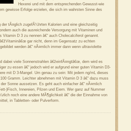
Hexerei und mit dem entsprechenden Gewusst-wie
em gewisse Erfolge erzielen, die sich im wahrsten Sinne des
g der tÃ¤glich zugefÃ¼hrten Kalorien und eine gleichzeitig
sondern auch die ausreichende Versorgung mit Vitaminen und
as Vitamin D 3 zu nennen â€“ auch Cholecalciferol genannt.
g â€žVitaminâ€œ gar nicht, denn im Gegensatz zu echten
gebildet werden â€“ nÃ¤mlich immer dann wenn ultraviolette
 und dabei viele Sonnenstrahlen â€žeinfÃ¤ngtâ€œ, dem wird es
niger zu essen â€“ jedoch wird er aufgrund einer guten Vitamin D3-
ere mit D 3-Mangel. Um genau zu sein: Mit jedem ng/mL dieses
m 100 Gramm. Leichter abnehmen mit Vitamin D 3 â€“ dazu muss
t der Sonne aussetzen. Es geht auch einfacher â€“ nÃ¤mlich
(Fett-)Fisch, Innereien, Pilzen und Eiern. Wer ganz auf Nummer
¼rlich noch eine andere MÃ¶glichkeit â€“ die der Einnahme von
tel, in Tabletten- oder Pulverform.