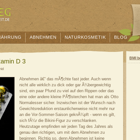
NÄHRUNG
ABNEHMEN
NATURKOSMETIK
BLOG
BMI b
tamin D 3
mid
Abnehmen â€“ das mÃ¶chte fast jeder. Auch wenn
nicht alle wirklich zu dick oder gar Ã¼bergewichtig
sind, ein paar Pfund zu viel auf den Rippen oder das
eine oder andere kleine PÃ¶lsterchen hat man als Otto
Normalesser sicher. Inzwischen ist der Wunsch nach
Gewichtsreduktion erstaunlicherweise nicht mehr nur
an die Vor-Sommer-Saison geknÃ¼pft - wenn es gilt,
sich fÃ¼r die Bikini-Figur zu verschlanken.
Heutzutage empfinden wir jeden Tag des Jahres als
genau den richtigen, um mit dem Abnehmen zu
beginnen. Richtig so, denn Abnehmen ist keine