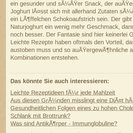
ein gesunder und sÃ¼ÃŸer Snack, der auÃŸe
Joghurt lÃ¤sst sich mit allerhand Zutaten sÃ
ein LÃ¶ffelchen Schokoaufstrich sein. Der gib
Naturjoghurt ein wenig mehr Geschmack, dan
noch besser. Der Fantasie sind hier keinerlei 
Leichte Rezepte haben oftmals den Vorteil, d
austoben muss und so auÃŸergewÃ¶hnliche ab
Kombinationen entstehen.
Das könnte Sie auch interessieren:
Leichte Rezeptideen fÃ¼r jede Mahlzeit
Aus diesen GrÃ¼nden misslingt eine DiÃ¤t hÃ
Gesundheitlichen Folgen eines zu hohen Chole
Schlank mit Brottrunk?
Was sind AntikÃ¶rper - Immunglobuline?