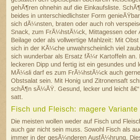
gehÃ¶ren ohnehin auf die Einkaufsliste. SchÃ¶
beides in unterschiedlichster Form genieÃŸbar 
sich dÃ¼nsten, braten oder auch roh verspeise
Snack, zum FrÃ¼hstÃ¼ck, Mittagessen oder 
Beilage oder als vollwertige Mahlzeit: Mit O
sich in der KÃ¼che unwahrscheinlich viel za
sich wunderbar als Ersatz fÃ¼r Kartoffeln an. 
leckeren Dipp und fertig ist ein gesundes und l
MÃ¼sli darf es zum FrÃ¼hstÃ¼ck auch gerne 
Obstsalat sein. Mit Honig und Zitronensaft sc
schÃ¶n sÃ¼ÃŸ. Gesund, lecker und leicht â€“ 
satt.
Fisch und Fleisch: magere Variant
Die meisten wollen weder auf Fisch und Fleisc
auch gar nicht sein muss. Sowohl Fisch als auc
immer in der gesÃ¼nderen AusfÃ¼hrung. Die