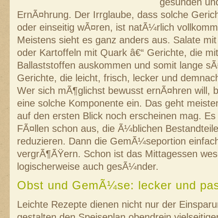
gesunden un
ErnÃ¤hrung. Der Irrglaube, dass solche Geric
oder einseitig wÃ¤ren, ist natÃ¼rlich vollko
Meistens sieht es ganz anders aus. Salate mi
oder Kartoffeln mit Quark â€“ Gerichte, die mit
Ballaststoffen auskommen und somit lange sÃ¤t
Gerichte, die leicht, frisch, lecker und demna
Wer sich mÃ¶glichst bewusst ernÃ¤hren will, b
eine solche Komponente ein. Das geht meistens 
auf den ersten Blick noch erscheinen mag. Es r
FÃ¤llen schon aus, die Ã¼blichen Bestandteile
reduzieren. Dann die GemÃ¼seportion einfac
vergrÃ¶ÃŸern. Schon ist das Mittagessen wese
logischerweise auch gesÃ¼nder.
Obst und GemÃ¼se: lecker und pa
Leichte Rezepte dienen nicht nur der Einsparu
gestalten den Speiseplan obendrein vielseiti