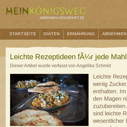
STARTSEITE
DIÄTEN
ERNÄHRUNG
ABNEHMEN
Leichte Rezeptideen fÃ¼r jede Mahl
Dieser Artikel wurde verfasst von Angelika Schmid
Leichte Rezep
wenig Zucker,
enthalten. Im 
den Magen ni
zuzubereiten.
sind leichte 
wesentlicher 