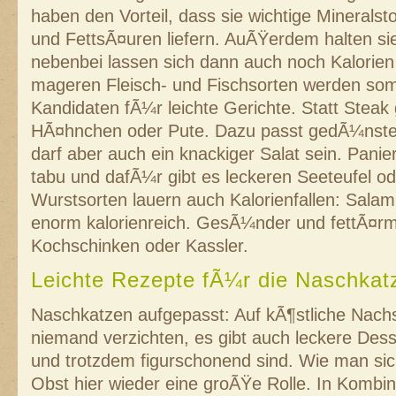
haben den Vorteil, dass sie wichtige Minerals
und FettsÃ¤uren liefern. AuÃŸerdem halten si
nebenbei lassen sich dann auch noch Kalorien
mageren Fleisch- und Fischsorten werden somi
Kandidaten fÃ¼r leichte Gerichte. Statt Steak 
HÃ¤hnchen oder Pute. Dazu passt gedÃ¼nst
darf aber auch ein knackiger Salat sein. Panier
tabu und dafÃ¼r gibt es leckeren Seeteufel od
Wurstsorten lauern auch Kalorienfallen: Salam
enorm kalorienreich. GesÃ¼nder und fettÃ¤r
Kochschinken oder Kassler.
Leichte Rezepte fÃ¼r die Naschkat
Naschkatzen aufgepasst: Auf kÃ¶stliche Nac
niemand verzichten, es gibt auch leckere Dess
und trotzdem figurschonend sind. Wie man sic
Obst hier wieder eine groÃŸe Rolle. In Kombin