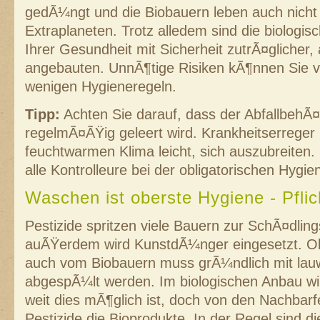
gedÃ¼ngt und die Biobauern leben auch nicht
Extraplaneten. Trotz alledem sind die biologis
Ihrer Gesundheit mit Sicherheit zutrÃ¤glicher, 
angebauten. UnnÃ¶tige Risiken kÃ¶nnen Sie v
wenigen Hygieneregeln.
Tipp:
Achten Sie darauf, dass der AbfallbehÃ¤
regelmÃ¤ÃŸig geleert wird. Krankheitserreger
feuchtwarmen Klima leicht, sich auszubreiten.
alle Kontrolleure bei der obligatorischen Hygi
Waschen ist oberste Hygiene - Pflic
Pestizide spritzen viele Bauern zur SchÃ¤dli
auÃŸerdem wird KunstdÃ¼nger eingesetzt. 
auch vom Biobauern muss grÃ¼ndlich mit l
abgespÃ¼lt werden. Im biologischen Anbau wir
weit dies mÃ¶glich ist, doch von den Nachbarf
Pestizide die Bioprodukte. In der Regel sind d