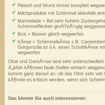
Fleisch und Wurst immer komplett wegwe
Milchprodukte mit Schimmel ebenfalls en
Marmelade = Bei sehr hohem Zuckergeha
Schimmelflecken groÃŸzÃ¼gig weggeno
Brot = Besser gleich wegwerfen
KÃ¤se = SchimmelkÃ¤se z.B. Camembert,
Gorgonzola ist o.k. einen SchnittkÃ¤se m
wegwerfen
Obst und GemÃ¼se sind sehr unterschiedlich 
Ã„pfeln kÃ¶nnen faule Stellen einfach wegges
kommt ganz darauf an, ob das Obst sehr viel 
kÃ¶nnte es kritisch werden, wenn sich Schimme
Das könnte Sie auch interessieren: