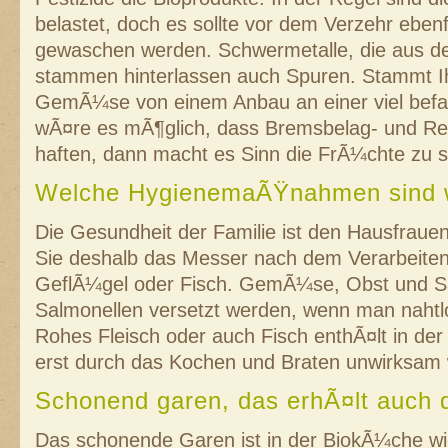
belastet, doch es sollte vor dem Verzehr eben
gewaschen werden. Schwermetalle, die aus d
stammen hinterlassen auch Spuren. Stammt I
GemÃ¼se von einem Anbau an einer viel bef
wÃ¤re es mÃ¶glich, dass Bremsbelag- und Rei
haften, dann macht es Sinn die FrÃ¼chte zu 
Welche HygienemaÃŸnahmen sind w
Die Gesundheit der Familie ist den Hausfraue
Sie deshalb das Messer nach dem Verarbeiten
GeflÃ¼gel oder Fisch. GemÃ¼se, Obst und Sa
Salmonellen versetzt werden, wenn man nahtlo
Rohes Fleisch oder auch Fisch enthÃ¤lt in der
erst durch das Kochen und Braten unwirksam
Schonend garen, das erhÃ¤lt auch 
Das schonende Garen ist in der BiokÃ¼che wi