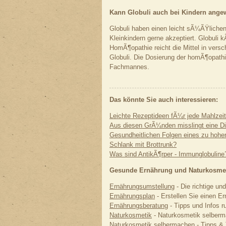
Kann Globuli auch bei Kindern ang
Globuli haben einen leicht sÃ¼ÃŸlich
Kleinkindern gerne akzeptiert. Globuli
HomÃ¶opathie reicht die Mittel in vers
Globuli. Die Dosierung der homÃ¶opathi
Fachmannes.
Das könnte Sie auch interessieren:
Leichte Rezeptideen fÃ¼r jede Mahlzeit
Aus diesen GrÃ¼nden misslingt eine Di
Gesundheitlichen Folgen eines zu hohen
Schlank mit Brottrunk?
Was sind AntikÃ¶rper - Immunglobuline
Gesunde Ernährung und Naturkosmet
Ernährungsumstellung
- Die richtige un
Ernährungsplan
- Erstellen Sie einen Er
Ernährungsberatung
- Tipps und Infos r
Naturkosmetik
- Naturkosmetik selberma
Naturkosmetik selbermachen
- Tipps &