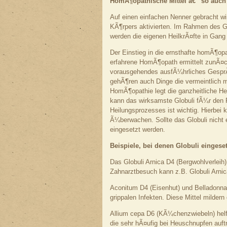
HomÃ¶opathische Mittel â€“ so auch 
Auf einen einfachen Nenner gebracht wir
KÃ¶rpers aktivierten. Im Rahmen des Ga
werden die eigenen HeilkrÃ¤fte in Gang
Der Einstieg in die ernsthafte homÃ¶op
erfahrene HomÃ¶opath ermittelt zunÃ¤c
vorausgehendes ausfÃ¼hrliches GesprÃ
gehÃ¶ren auch Dinge die vermeintlich mi
HomÃ¶opathie legt die ganzheitliche H
kann das wirksamste Globuli fÃ¼r den 
Heilungsprozesses ist wichtig. Hierbei
Ã¼berwachen. Sollte das Globuli nicht
eingesetzt werden.
Beispiele, bei denen Globuli eingese
Das Globuli Arnica D4 (Bergwohlverleih
Zahnarztbesuch kann z.B. Globuli Arn
Aconitum D4 (Eisenhut) und Belladonna 
grippalen Infekten. Diese Mittel mild
Allium cepa D6 (KÃ¼chenzwiebeln) hel
die sehr hÃ¤ufig bei Heuschnupfen auft