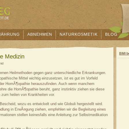
NÄHRUNG
ABNEHMEN
NATURKOSMETIK
BLOG
BMI b
e Medizin
mid
ernen Heilmethoden gegen ganz unterschiedliche Erkrankungen.
athische Mittel wichtig einzusetzen, ist es gut im Vorfeld
e der HomÃ¶opathie herauszufinden. Auch wenn manchem
Lehre die HomÃ¶opathie beruht, ganz instinktiv ziehen sie diese
 zum heilen von Krankheiten vor.
escheid, wozu es entwickelt und wie Globuli hergestellt wird.
ung in ErwÃ¤gung ziehen, empfehlen wir die Begleitung eines
ationen stellen keinesfalls eine Anleitung zur Selbstmedikation