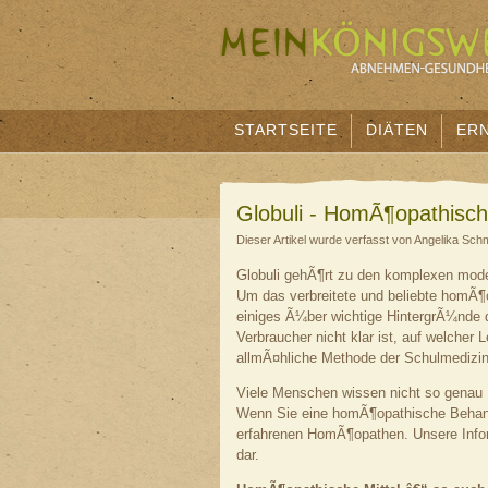
STARTSEITE
DIÄTEN
ER
Globuli - HomÃ¶opathisch
Dieser Artikel wurde verfasst von Angelika Sch
Globuli gehÃ¶rt zu den komplexen mod
Um das verbreitete und beliebte homÃ¶op
einiges Ã¼ber wichtige HintergrÃ¼nd
Verbraucher nicht klar ist, auf welcher 
allmÃ¤hliche Methode der Schulmedizin
Viele Menschen wissen nicht so genau B
Wenn Sie eine homÃ¶opathische Behandl
erfahrenen HomÃ¶opathen. Unsere Inform
dar.