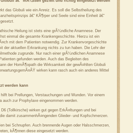
Globuli â€“ mÃ¼ssen gezielt und richtig eingesetzt werden
kt das Globuli wie ein Anreiz. Es soll die Selbstheilung des
nzheitsprinzips â€“ KÃ¶rper und Seele sind eine Einheit â€“
 gesetzt.
athische Heilung ist stets eine grÃ¼ndliche Anamnese. Der
hst einmal die gesamte Krankengeschichte. Hierzu ist ein
¤ch mit dem Patienten notwendig. Zur Krankenvorgeschichte
t der aktuellen Erkrankung nichts zu tun haben. Die Lehr der
eilmethode zugrunde. Nur nach einer grÃ¼ndlichen Anamnese
Patienten gefunden werden. Auch das Begleiten des
 kann der HomÃ¶opath die Wirksamkeit der gewÃ¤hlten Globuli
 erwartungsgemÃ¤ÃŸ wirken kann rasch auch ein anderes Mittel
tzt werden kann
) hilft bei Prellungen, Verstauchungen und Wunden. Vor einem
ica auch zur Prophylaxe eingenommen werden.
D6 (Tollkirsche) wirken gut gegen ErkÃ¤ltungen und bei
ern die damit zusammenhÃ¤ngenden Glieder- und Kopfschmerzen.
fen bei Schnupfen. Auch brennende Augen oder Halsschmerzen,
reten, kÃ¶nnen diese eingesetzt werden.