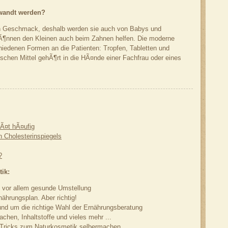
ewandt werden?
en Geschmack, deshalb werden sie auch von Babys und
 kÃ¶nnen den Kleinen auch beim Zahnen helfen. Die moderne
chiedenen Formen an die Patienten: Tropfen, Tabletten und
schen Mittel gehÃ¶rt in die HÃ¤nde einer Fachfrau oder eines
Ã¤t hÃ¤ufig
 Cholesterinspiegels
?
ik:
d vor allem gesunde Umstellung
nährungsplan. Aber richtig!
und um die richtige Wahl der Ernährungsberatung
chen, Inhaltstoffe und vieles mehr ...
 Tricks zum Naturkosmetik selbermachen