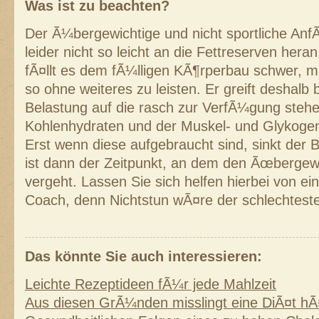
Was ist zu beachten?
Der Ã¼bergewichtige und nicht sportliche Anf
leider nicht so leicht an die Fettreserven her
fÃ¤llt es dem fÃ¼lligen KÃ¶rperbau schwer,
so ohne weiteres zu leisten. Er greift deshalb 
Belastung auf die rasch zur VerfÃ¼gung steh
Kohlenhydraten und der Muskel- und Glykoge
Erst wenn diese aufgebraucht sind, sinkt der 
ist dann der Zeitpunkt, an dem den Ãœbergewi
vergeht. Lassen Sie sich helfen hierbei von ei
Coach, denn Nichtstun wÃ¤re der schlechtest
Das könnte Sie auch interessieren:
Leichte Rezeptideen fÃ¼r jede Mahlzeit
Aus diesen GrÃ¼nden misslingt eine DiÃ¤t hÃ