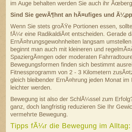
im Auge behalten werden Sie auch ihr Ãœberge
Sind Sie gewÃ¶hnt an hÃ¤ufiges und Ã¼p
Wenn Sie stets groÃŸe Portionen essen, sollten
fÃ¼r eine RadikaldiÃ¤t entscheiden. Gerade 
ErnÃ¤hrungsgewohnheiten langsam umstellen
beginnt man auch mit kleineren und regelmÃ
SpaziergÃ¤ngen oder moderaten Fahrradtour
Bewegungsformen finden sich bestimmt ausrei
Fitnessprogramm von 2 - 3 Kilometern zusÃ¤tzl
gleich bleibender ErnÃ¤hrung jeden Monat im D
leichter werden.
Bewegung ist also der SchlÃ¼ssel zum Erfolg? S
ganz, doch langfristig reduzieren Sie Ihr Gewi
vermehrte Bewegung.
Tipps fÃ¼r die Bewegung im Alltag: