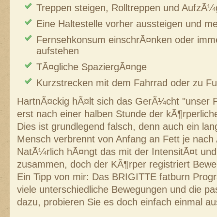
Treppen steigen, Rolltreppen und AufzÃ
Eine Haltestelle vorher aussteigen und 
Fernsehkonsum einschrÃ¤nken oder imme
aufstehen
TÃ¤gliche SpaziergÃ¤nge
Kurzstrecken mit dem Fahrrad oder zu F
HartnÃ¤ckig hÃ¤lt sich das GerÃ¼cht "unser F
erst nach einer halben Stunde der kÃ¶rperlic
Dies ist grundlegend falsch, denn auch ein la
Mensch verbrennt von Anfang an Fett je nach
NatÃ¼rlich hÃ¤ngt das mit der IntensitÃ¤t un
zusammen, doch der KÃ¶rper registriert Bewe
Ein Tipp von mir: Das BRIGITTE fatburn Prog
viele unterschiedliche Bewegungen und die pa
dazu, probieren Sie es doch einfach einmal au