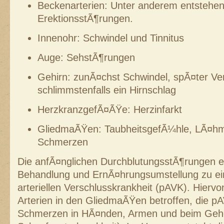
Beckenarterien: Unter anderem entstehe
ErektionsstÃ¶rungen.
Innenohr: Schwindel und Tinnitus
Auge: SehstÃ¶rungen
Gehirn: zunÃ¤chst Schwindel, spÃ¤ter Ver
schlimmstenfalls ein Hirnschlag
HerzkranzgefÃ¤ÃŸe: Herzinfarkt
GliedmaÃŸen: TaubheitsgefÃ¼hle, LÃ¤h
Schmerzen
Die anfÃ¤nglichen DurchblutungsstÃ¶rungen e
Behandlung und ErnÃ¤hrungsumstellung zu ei
arteriellen Verschlusskrankheit (pAVK). Hiervo
Arterien in den GliedmaÃŸen betroffen, die p
Schmerzen in HÃ¤nden, Armen und beim Gehe