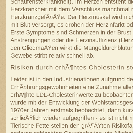
Schaufensterkrankheit). Im Herzen entsteht d
Herzkrankheit mit dem Verschluss manchmal 
HerzkranzgefÃ¤ÃŸe. Der Herzmuskel wird nic
mit Blut versorgt, es drohen der Herzinfarkt od
Erste Symptome sind Schmerzen in der Brust 
Anstrengungen oder die Herzinsuffizienz (Her
den GliedmaÃŸen wirkt die Mangeldurchblutun
Gewebe stirbt relativ schnell ab.
Risiken durch erhÃ¶htes Cholesterin s
Leider ist in den Industrienationen aufgrund d
ErnÃ¤hrungsgewohnheiten eine Zunahme aller
erhÃ¶hte LDL-Cholesterinwerte zu beobacht
wurde mit der Entwicklung der Wohlstandsgese
1970er Jahren erstmals beobachtet, dann kurz
schlieÃŸlich wieder aufgegriffen - es ist nicht
Tierische Fette stellen den grÃ¶ÃŸten Risikofak