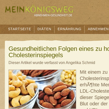
STARTSEITE
DIÄTEN
ERNÄHRUNG
ABNEHMEN
Gesundheitlichen Folgen eines zu h
Cholesterinspiegels
Dieser Artikel wurde verfasst von Angelika Schmid
Mit einem zu
Cholesterinspi
erhÃ¶hte Me
LDL-Cholester
dieser Spieg
Blut oder de