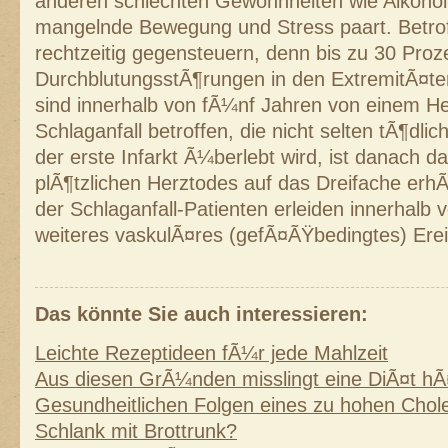
anderen schlechten Gewohnheiten wie Alkohol
mangelnde Bewegung und Stress paart. Betrof
rechtzeitig gegensteuern, denn bis zu 30 Proze
DurchblutungsstÃ¶rungen in den ExtremitÃ¤ten
sind innerhalb von fÃ¼nf Jahren von einem He
Schlaganfall betroffen, die nicht selten tÃ¶dli
der erste Infarkt Ã¼berlebt wird, ist danach da
plÃ¶tzlichen Herztodes auf das Dreifache erh
der Schlaganfall-Patienten erleiden innerhalb
weiteres vaskulÃ¤res (gefÃ¤ÃŸbedingtes) Erei
Das könnte Sie auch interessieren:
Leichte Rezeptideen fÃ¼r jede Mahlzeit
Aus diesen GrÃ¼nden misslingt eine DiÃ¤t hÃ
Gesundheitlichen Folgen eines zu hohen Chole
Schlank mit Brottrunk?