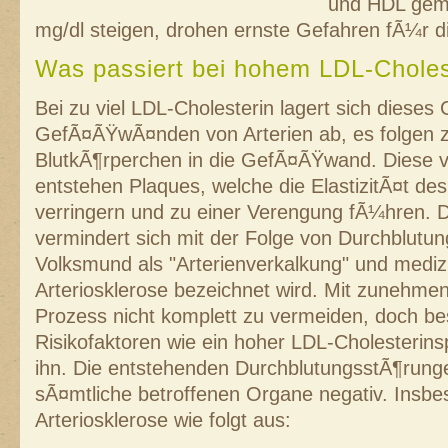
und HDL gem
mg/dl steigen, drohen ernste Gefahren fÃ¼r d
Was passiert bei hohem LDL-Choles
Bei zu viel LDL-Cholesterin lagert sich dieses 
GefÃ¤ÃŸwÃ¤nden von Arterien ab, es folgen
BlutkÃ¶rperchen in die GefÃ¤ÃŸwand. Diese ve
entstehen Plaques, welche die ElastizitÃ¤t d
verringern und zu einer Verengung fÃ¼hren. D
vermindert sich mit der Folge von Durchblutu
Volksmund als "Arterienverkalkung" und medizi
Arteriosklerose bezeichnet wird. Mit zunehmen
Prozess nicht komplett zu vermeiden, doch b
Risikofaktoren wie ein hoher LDL-Cholesterin
ihn. Die entstehenden DurchblutungsstÃ¶rung
sÃ¤mtliche betroffenen Organe negativ. Insbes
Arteriosklerose wie folgt aus: