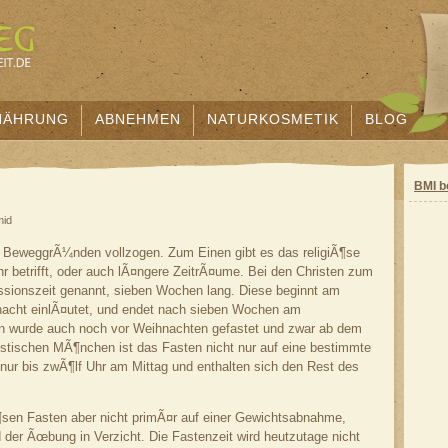
NÄHRUNG
ABNEHMEN
NATURKOSMETIK
BLOG
BMI b
mid
 BeweggrÃ¼nden vollzogen. Zum Einen gibt es das religiÃ¶se
 betrifft, oder auch lÃ¤ngere ZeitrÃ¤ume. Bei den Christen zum
assionszeit genannt, sieben Wochen lang. Diese beginnt am
nacht einlÃ¤utet, und endet nach sieben Wochen am
en wurde auch noch vor Weihnachten gefastet und zwar ab dem
istischen MÃ¶nchen ist das Fasten nicht nur auf eine bestimmte
 nur bis zwÃ¶lf Uhr am Mittag und enthalten sich den Rest des
Ã¶sen Fasten aber nicht primÃ¤r auf einer Gewichtsabnahme,
 der Ãœbung in Verzicht. Die Fastenzeit wird heutzutage nicht