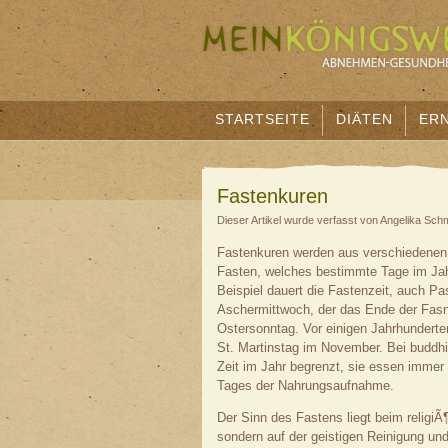
STARTSEITE
DIÄTEN
ER
Fastenkuren
Dieser Artikel wurde verfasst von Angelika Sch
Fastenkuren werden aus verschiedenen
Fasten, welches bestimmte Tage im Jahr
Beispiel dauert die Fastenzeit, auch P
Aschermittwoch, der das Ende der Fas
Ostersonntag. Vor einigen Jahrhundert
St. Martinstag im November. Bei buddh
Zeit im Jahr begrenzt, sie essen immer
Tages der Nahrungsaufnahme.
Der Sinn des Fastens liegt beim religi
sondern auf der geistigen Reinigung und