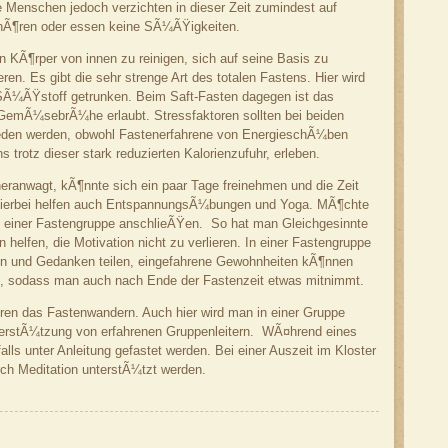
e Menschen jedoch verzichten in dieser Zeit zumindest auf
hÃ¶ren oder essen keine SÃ¼ÃŸigkeiten.
 KÃ¶rper von innen zu reinigen, sich auf seine Basis zu
en. Es gibt die sehr strenge Art des totalen Fastens. Hier wird
SÃ¼ÃŸstoff getrunken. Beim Saft-Fasten dagegen ist das
GemÃ¼sebrÃ¼he erlaubt. Stressfaktoren sollten bei beiden
eden werden, obwohl Fastenerfahrene von EnergieschÃ¼ben
 trotz dieser stark reduzierten Kalorienzufuhr, erleben.
eranwagt, kÃ¶nnte sich ein paar Tage freinehmen und die Zeit
Hierbei helfen auch EntspannungsÃ¼bungen und Yoga. MÃ¶chte
ch einer Fastengruppe anschlieÃŸen. So hat man Gleichgesinnte
helfen, die Motivation nicht zu verlieren. In einer Fastengruppe
n und Gedanken teilen, eingefahrene Gewohnheiten kÃ¶nnen
en, sodass man auch nach Ende der Fastenzeit etwas mitnimmt.
hren das Fastenwandern. Auch hier wird man in einer Gruppe
terstÃ¼tzung von erfahrenen Gruppenleitern. WÃ¤hrend eines
alls unter Anleitung gefastet werden. Bei einer Auszeit im Kloster
ch Meditation unterstÃ¼tzt werden.