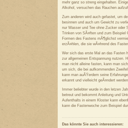
mehr ganz so streng eingehalten. Einig
Alkohol, versuchen das Rauchen aufzu
Zum anderen wird auch gefastet, um den
besinnen und auch um Gewicht zu verlier
nur Wasser und Tee ohne Zucker oder 
Trinken von SÃ¤ften und zum Beispiel 
Formen des Fastens mÃ¶glichst vermi
erzÃ¤hlen, die sie wÃ¤hrend des Fastens
Wer sich das erste Mal an das Fasten h
zur allgemeinen Entspannung nutzen. 
man nicht alleine fasten, kann man si
um sich, die bei aufkommenden Zweifeln 
kann man auÃŸerdem seine Erfahrunge
erkannt und vielleicht geÃ¤ndert werd
Immer beliebter wurde in den letzen Ja
betreut und bekommt Anleitung und Un
Aufenthalts in einem Kloster kann ebenf
kann die Fastenwoche zum Beispiel dur
Das könnte Sie auch interessieren: