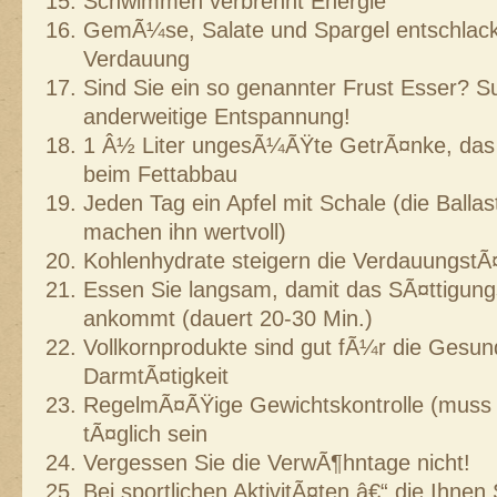
Schwimmen verbrennt Energie
GemÃ¼se, Salate und Spargel entschlack
Verdauung
Sind Sie ein so genannter Frust Esser? S
anderweitige Entspannung!
1 Â½ Liter ungesÃ¼ÃŸte GetrÃ¤nke, das i
beim Fettabbau
Jeden Tag ein Apfel mit Schale (die Ballas
machen ihn wertvoll)
Kohlenhydrate steigern die VerdauungstÃ¤
Essen Sie langsam, damit das SÃ¤ttigun
ankommt (dauert 20-30 Min.)
Vollkornprodukte sind gut fÃ¼r die Gesun
DarmtÃ¤tigkeit
RegelmÃ¤ÃŸige Gewichtskontrolle (muss ja
tÃ¤glich sein
Vergessen Sie die VerwÃ¶hntage nicht!
Bei sportlichen AktivitÃ¤ten â€“ die Ihn