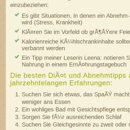
einzubeziehen:
Es gibt Situationen, in denen ein Abnehm
wird (Stress, Krankheit)
KlÃ¤ren Sie im Vorfeld ob grÃ¶ÃŸere Fei
Kalorienreiche KÃ¼hlschrankinhalte sollt
verbannt werden
Ein Tipp meiner Leserin Leena: notieren S
Nahrung in einem ErnÃ¤hrungstagebuch
Die besten DiÃ¤t und Abnehmtipps
jahrzehntelangen Erfahrungen:
Suchen Sie sich etwas, das SpaÃŸ macht
weniger ans Essen
Ein wohliges Bad mit Gesichtspflege ents
Sorgen Sie fÃ¼r ausreichenden Schlaf
Suchen Sie Gleichgesinnte zu zweit oder