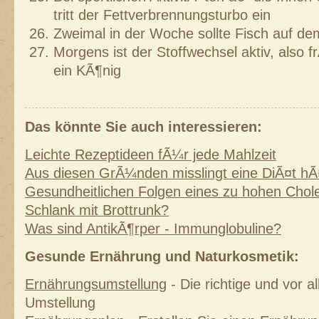
tritt der Fettverbrennungsturbo ein
Zweimal in der Woche sollte Fisch auf de
Morgens ist der Stoffwechsel aktiv, also
ein KÃ¶nig
Das könnte Sie auch interessieren:
Leichte Rezeptideen fÃ¼r jede Mahlzeit
Aus diesen GrÃ¼nden misslingt eine DiÃ¤t hÃ
Gesundheitlichen Folgen eines zu hohen Chole
Schlank mit Brottrunk?
Was sind AntikÃ¶rper - Immunglobuline?
Gesunde Ernährung und Naturkosmetik:
Ernährungsumstellung
- Die richtige und vor 
Umstellung