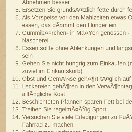
Abnehmen besser
Ersetzen Sie grundsÃ¤tzlich fette durch f
Als Vorspeise vor den Mahlzeiten etwas 
essen, das dÃ¤mmt den Hunger ein
GummibÃ¤rchen- in MaÃŸen genossen - s
Nascherei
Essen sollte ohne Ablenkungen und langs
sein
Gehen Sie nicht hungrig zum Einkaufen (
zuviel im Einkaufskorb)
Obst und GemÃ¼se gehÃ¶rt tÃ¤glich auf
Leckereien gehÃ¶ren in den VerwÃ¶hntag, 
alltÃ¤gliche Kost
Beschichteten Pfannen sparen Fett bei d
Treiben Sie regelmÃ¤ÃŸig Sport
Versuchen Sie viele Erledigungen zu FuÃ
Fahrrad zu machen