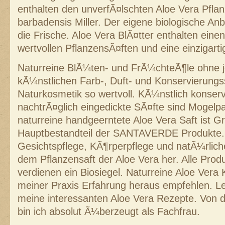
enthalten den unverfÃ¤lschten Aloe Vera Pflan
barbadensis Miller. Der eigene biologische An
die Frische. Aloe Vera BlÃ¤tter enthalten einen
wertvollen PflanzensÃ¤ften und eine einzigartig
Naturreine BlÃ¼ten- und FrÃ¼chteÃ¶le ohne j
kÃ¼nstlichen Farb-, Duft- und Konservierung
Naturkosmetik so wertvoll. KÃ¼nstlich konserv
nachtrÃ¤glich eingedickte SÃ¤fte sind Mogelp
naturreine handgeerntete Aloe Vera Saft ist G
Hauptbestandteil der SANTAVERDE Produkte
Gesichtspflege, KÃ¶rperpflege und natÃ¼rlic
dem Pflanzensaft der Aloe Vera her. Alle Prod
verdienen ein Biosiegel. Naturreine Aloe Vera
meiner Praxis Erfahrung heraus empfehlen. Le
meine interessanten Aloe Vera Rezepte. Von 
bin ich absolut Ã¼berzeugt als Fachfrau.