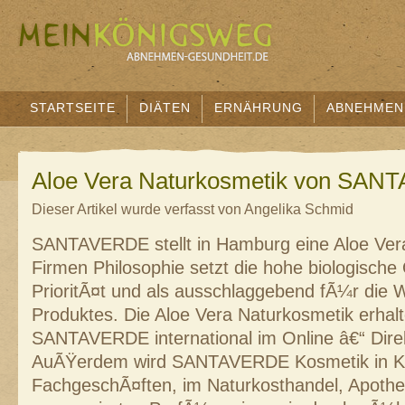
STARTSEITE
DIÄTEN
ERNÄHRUNG
ABNEHMEN
Aloe Vera Naturkosmetik von SA
Dieser Artikel wurde verfasst von Angelika Schmid
SANTAVERDE stellt in Hamburg eine Aloe Vera
Firmen Philosophie setzt die hohe biologische 
PrioritÃ¤t und als ausschlaggebend fÃ¼r die 
Produktes. Die Aloe Vera Naturkosmetik erhalte
SANTAVERDE international im Online â€“ Direk
AuÃŸerdem wird SANTAVERDE Kosmetik in Ko
FachgeschÃ¤ften, im Naturkosthandel, Apoth