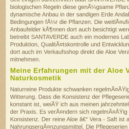
biologischen Regeln diese genÃ¼gsame Pflanz
dynamische Anbau in der sandigen Erde Andalu
Bedingungen fÃ¼r die Pflanzen. Die weitlÃ¤uf
Anbaufelder kÃ¶nnen dort auch besichtigt wer
betreibt SANTAVERDE auch ein modernes Lab
Produktion, QualitÃ¤tskontrolle und Entwicklu
dort auch im Verkaufsshop direkt die Aloe Ver
mitnehmen.
Meine Erfahrungen mit der Aloe 
Naturkosmetik
Naturreine Produkte schwanken regelmÃ¤ÃŸig
Witterung. Dass die Konsistenz der Pflegeseri
konstant ist, weiÃŸ ich aus meinen jahrzehnte
der Praxis. Es verÃ¤ndern sich regelmÃ¤ÃŸig
Konsistenz. Der reine Aloe â€“ Vera - Saft ist 
NahrungsergÃ¤nzungsmittel. Die Pflegeseri