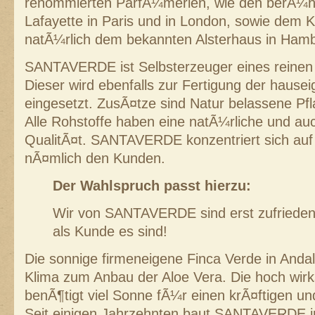
renommierten ParfÃ¼merien, wie den berÃ¼h
Lafayette in Paris und in London, sowie dem 
natÃ¼rlich dem bekannten Alsterhaus in Hamb
SANTAVERDE ist Selbsterzeuger eines reinen 
Dieser wird ebenfalls zur Fertigung der hause
eingesetzt. ZusÃ¤tze sind Natur belassene Pf
Alle Rohstoffe haben eine natÃ¼rliche und auc
QualitÃ¤t. SANTAVERDE konzentriert sich auf
nÃ¤mlich den Kunden.
Der Wahlspruch passt hierzu:
Wir von SANTAVERDE sind erst zufrieden
als Kunde es sind!
Die sonnige firmeneigene Finca Verde in Andal
Klima zum Anbau der Aloe Vera. Die hoch wir
benÃ¶tigt viel Sonne fÃ¼r einen krÃ¤ftigen 
Seit einigen Jahrzehnten baut SANTAVERDE i