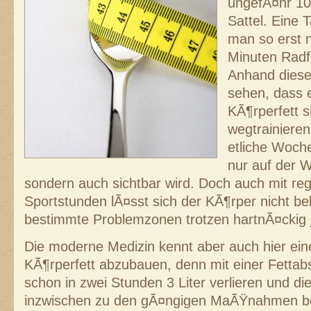
ungefÃ¤hr 10
Sattel. Eine 
man so erst 
Minuten Radf
Anhand diese
sehen, dass 
KÃ¶rperfett s
wegtrainieren
etliche Woche
nur auf der 
sondern auch sichtbar wird. Doch auch mit r
Sportstunden lÃ¤sst sich der KÃ¶rper nicht be
bestimmte Problemzonen trotzen hartnÃ¤ckig 
Die moderne Medizin kennt aber auch hier ei
KÃ¶rperfett abzubauen, denn mit einer Fett
schon in zwei Stunden 3 Liter verlieren und di
inzwischen zu den gÃ¤ngigen MaÃŸnahmen b