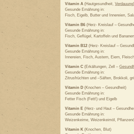
Vitamin A
(Hautgesundheit,
Verdauung
Gesunde Ernährung in:
Fisch, Eigelb, Butter und Innereien, S
Vitamin B6
(Herz- Kreislauf – Gesundhe
Gesunde Ernährung in:
Fisch, Geflügel, Kartoffeln und Banane
Vitamin B12
(Herz- Kreislauf – Gesundh
Gesunde Ernährung in:
Innereien, Fisch, Austern, Eiern, Fleis
Vitamin C
(Erkältungen, Zell –
Gesundh
Gesunde Ernährung in:
Zitrusfrüchten und –Säften, Brokkoli, 
Vitamin D
(Knochen – Gesundheit)
Gesunde Ernährung in:
Fetter Fisch (Fett!) und Eigelb
Vitamin E
(Herz- und Haut – Gesundhei
Gesunde Ernährung in:
Weizenkeime, Weizenkeimöl, Pflanzenö
Vitamin K
(Knochen, Blut)