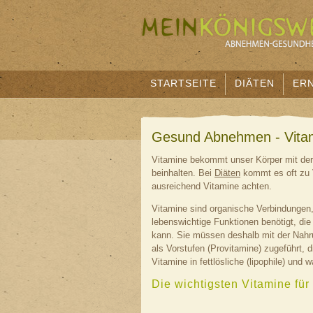
STARTSEITE
DIÄTEN
ER
Gesund Abnehmen - Vita
Vitamine bekommt unser Körper mit de
beinhalten. Bei
Diäten
kommt es oft zu 
ausreichend Vitamine achten.
Vitamine sind organische Verbindungen, 
lebenswichtige Funktionen benötigt, die
kann. Sie müssen deshalb mit der Nah
als Vorstufen (Provitamine) zugeführt, d
Vitamine in fettlösliche (lipophile) und 
Die wichtigsten Vitamine fü