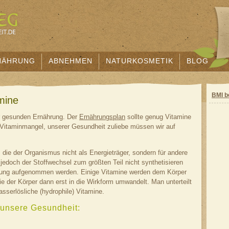
NÄHRUNG
ABNEHMEN
NATURKOSMETIK
BLOG
BMI b
mine
r gesunden Ernährung. Der
Ernährungsplan
sollte genug Vitamine
Vitaminmangel, unserer Gesundheit zuliebe müssen wir auf
die der Organismus nicht als Energieträger, sondern für andere
 jedoch der Stoffwechsel zum größten Teil nicht synthetisieren
rung aufgenommen werden. Einige Vitamine werden dem Körper
ie der Körper dann erst in die Wirkform umwandelt. Man unterteilt
wasserlösliche (hydrophile) Vitamine.
r unsere Gesundheit: