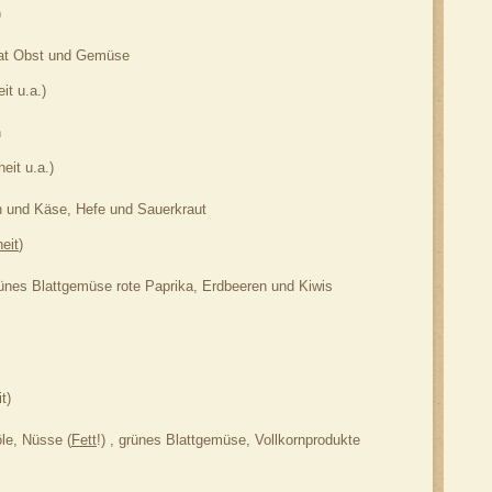
)
alat Obst und Gemüse
it u.a.)
n
eit u.a.)
ch und Käse, Hefe und Sauerkraut
eit
)
grünes Blattgemüse rote Paprika, Erdbeeren und Kiwis
t)
le, Nüsse (
Fett
!) , grünes Blattgemüse, Vollkornprodukte